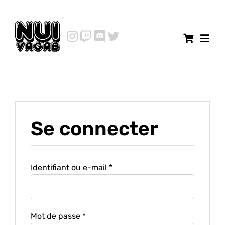
Passer
au
contenu
Navi
à
Shop
basc
Shirts
Se connecter
Galerie
BD
Obligatoire
Identifiant ou e-mail
*
Contact
Obligatoire
Mot de passe
*