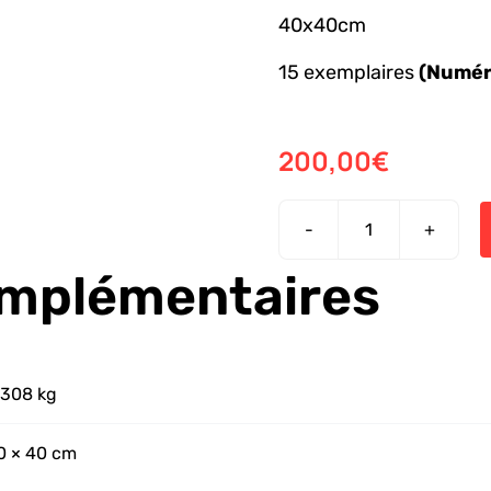
40x40cm
15 exemplaires
(Numér
200,00
€
quantité
de
omplémentaires
SOMA
,308 kg
0 × 40 cm