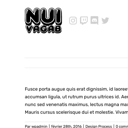
Passer
au
contenu
Fusce porta augue quis erat dignissim, id laoree
accumsan ligula, ut rutrum purus ultrices id. Ae
nunc sed venenatis maximus, lectus magna maximu
Mauris cursus scelerisque dui et molestie. Vivam
Par
wpadmin
|
février 28th, 2016
|
Design Process
|
0 comm