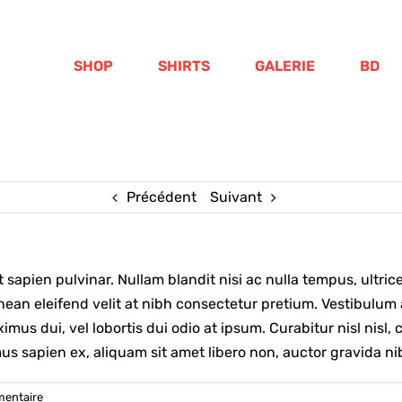
SHOP
SHIRTS
GALERIE
BD
Précédent
Suivant
t sapien pulvinar. Nullam blandit nisi ac nulla tempus, ultr
nean eleifend velit at nibh consectetur pretium. Vestibulum a
s dui, vel lobortis dui odio at ipsum. Curabitur nisl nisl, 
us sapien ex, aliquam sit amet libero non, auctor gravida ni
entaire